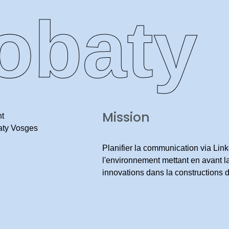
obaty
obaty
Mission
nt
ty Vosges
Planifier la communication via Lin
l'environnement mettant en avant la
innovations dans la constructions 