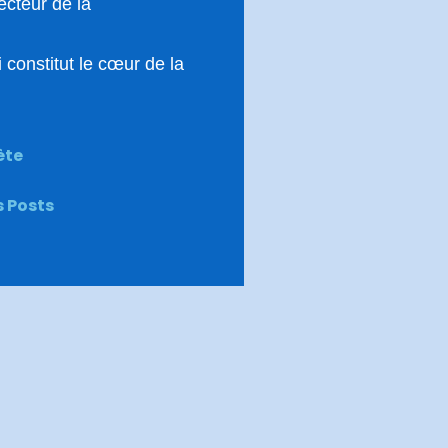
ecteur de la
 constitut le cœur de la
ète
s
Posts